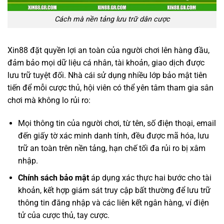
Cách mà nền tảng lưu trữ dân cược
Xin88 đặt quyền lợi an toàn của người chơi lên hàng đầu,
đảm bảo mọi dữ liệu cá nhân, tài khoản, giao dịch được
lưu trữ tuyệt đối. Nhà cái sử dụng nhiều lớp bảo mật tiên
tiến để mỗi cược thủ, hội viên có thể yên tâm tham gia sân
chơi mà không lo rủi ro:
Mọi thông tin của người chơi, từ tên, số điện thoại, email
đến giấy tờ xác minh danh tính, đều được mã hóa, lưu
trữ an toàn trên nền tảng, hạn chế tối đa rủi ro bị xâm
nhập.
Chính sách bảo mật
áp dụng xác thực hai bước cho tài
khoản, kết hợp giám sát truy cập bất thường để lưu trữ
thông tin đăng nhập và các liên kết ngân hàng, ví điện
tử của cược thủ, tay cược.