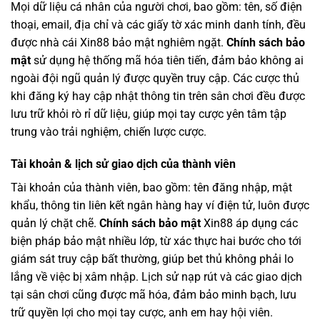
Mọi dữ liệu cá nhân của người chơi, bao gồm: tên, số điện
thoại, email, địa chỉ và các giấy tờ xác minh danh tính, đều
được nhà cái Xin88 bảo mật nghiêm ngặt.
Chính sách bảo
mật
sử dụng hệ thống mã hóa tiên tiến, đảm bảo không ai
ngoài đội ngũ quản lý được quyền truy cập. Các cược thủ
khi đăng ký hay cập nhật thông tin trên sân chơi đều được
lưu trữ khỏi rò rỉ dữ liệu, giúp mọi tay cược yên tâm tập
trung vào trải nghiệm, chiến lược cược.
Tài khoản & lịch sử giao dịch của thành viên
Tài khoản của thành viên, bao gồm: tên đăng nhập, mật
khẩu, thông tin liên kết ngân hàng hay ví điện tử, luôn được
quản lý chặt chẽ.
Chính sách bảo mật
Xin88 áp dụng các
biện pháp bảo mật nhiều lớp, từ xác thực hai bước cho tới
giám sát truy cập bất thường, giúp bet thủ không phải lo
lắng về việc bị xâm nhập. Lịch sử nạp rút và các giao dịch
tại sân chơi cũng được mã hóa, đảm bảo minh bạch, lưu
trữ quyền lợi cho mọi tay cược, anh em hay hội viên.