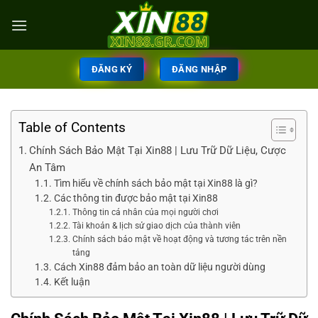
ĐĂNG KÝ
ĐĂNG NHẬP
Table of Contents
Chính Sách Bảo Mật Tại Xin88 | Lưu Trữ Dữ Liệu, Cược
An Tâm
Tìm hiểu về chính sách bảo mật tại Xin88 là gì?
Các thông tin được bảo mật tại Xin88
Thông tin cá nhân của mọi người chơi
Tài khoản & lịch sử giao dịch của thành viên
Chính sách bảo mật về hoạt động và tương tác trên nền
tảng
Cách Xin88 đảm bảo an toàn dữ liệu người dùng
Kết luận