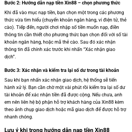
Bước 2: Hướng dẫn nạp tiền Xin88 – chọn phương thức
Khi đã vào mục nạp tiền, bạn chọn một trong các phương
thức vừa tìm hiểu (chuyển khoản ngân hàng, ví điện tử, thẻ
cào). Tiếp đến, người chơi nhập số tiền muốn nạp, điền
thông tin cần thiết cho phương thức bạn chọn đối với số tài
khoản ngân hàng, hoặc mã thẻ cào. Sau đó xác nhận
thông tin đã chính xác trước khi nhấn “Xác nhận giao
dịch”.
Bước 3: Xác nhận và kiểm tra lại số dư trong tài khoản
Sau khi bạn nhấn xác nhận giao dịch, hệ thống sẽ tiến
hành xử lý. Bạn cần chờ một vài phút rồi kiểm tra lại số dư
tài khoản để xác nhận tiền đã được cộng. Nếu chưa, anh
em nên liên hệ bộ phận hỗ trợ khách hàng của Xin88 kèm
theo ảnh chụp giao dịch hoặc mã giao dịch để được hỗ trợ
nhanh chóng.
Lưu ý khi trong hướng dẫn nạp tiền Xin88