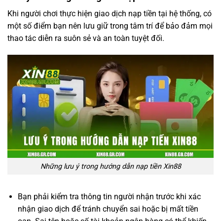
Khi người chơi thực hiện giao dịch nạp tiền tại hệ thống, có
một số điểm bạn nên lưu giữ trong tâm trí để bảo đảm mọi
thao tác diễn ra suôn sẻ và an toàn tuyệt đối.
Những lưu ý trong hướng dẫn nạp tiền Xin88
Bạn phải kiểm tra thông tin người nhận trước khi xác
nhận giao dịch để tránh chuyển sai hoặc bị mất tiền