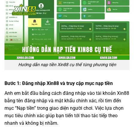
Hướng dẫn nạp tiền Xin88 cụ thể từng phương tiện
Bước 1: Đăng nhập Xin88 và truy cập mục nạp tiền
Anh em bắt đầu bằng cách đăng nhập vào tài khoản Xin88
bằng tên đăng nhập và mật khẩu chính xác, rồi tìm đến
mục “Nạp tiền” trong giao diện người chơi. Việc lựa chọn
mục tiêu chính xác giúp bạn tiến tới thao tác tiếp theo
nhanh và không bị nhầm.