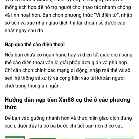
thống tích hợp để hỗ trợ người chơi thao tác nhanh chóng
và linh hoạt hơn. Bạn chọn phương thức “Ví điện tử”, nhập
số tiền và xác nhận giao dịch thì tài khoản sẽ được cập
nhật ngay sau đó.
Nạp qua thẻ cào điện thoại
Nếu bạn chưa có ngân hàng hay ví điện tử, giao dịch bằng
thẻ cào điện thoại vẫn là giải pháp đơn giản và phù hợp.
Chỉ cần chọn chính xác mạng di động, nhập mã thẻ và số
seri, hệ thống sẽ xử lý và cộng tiền vào tài khoản người
chơi trong thời gian ngắn.
Hướng dẫn nạp tiền Xin88 cụ thể ở các phương
thức
Để bạn vào guồng nhanh hơn và thực hiện giao dịch đúng
cách, dưới đây là bộ ba bước chi tiết bạn nên theo sát.