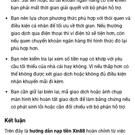
oan. Sai tên hoặc số tài khoản ngân hàng có thể khiến
bạn phải mất thời gian giải quyết với bộ phận hỗ trợ.
Bạn nên lựa chọn phương thức phù hợp với thói quen và
điều kiện cá nhân để tối ưu về thời gian. Nếu thường
giao dịch qua điện thoại thì ví điện tử sẽ tiện hơn, còn
nếu quen chuyển khoản ngân hàng thì hình thức đó lại
phù hợp hơn.
Bạn nên kiểm tra lại xem số tiền nạp có khớp với yêu
cầu tối thiểu của nhà cái hay không. Vì nếu thấp hơn có
thể không được xét giao dịch hoặc không đủ điều kiện
nhận khuyến mãi đi kèm.
Bạn cần giữ lại biên lai, mã giao dịch hoặc ảnh chụp
màn hình khi hoàn tất giao dịch để làm bằng chứng nếu
có phát sinh lỗi hoặc cần đối chiếu với bộ phận hỗ trợ.
Kết luận
Trên đây là
hướng dẫn nạp tiền Xin88
hoàn chỉnh từ việc