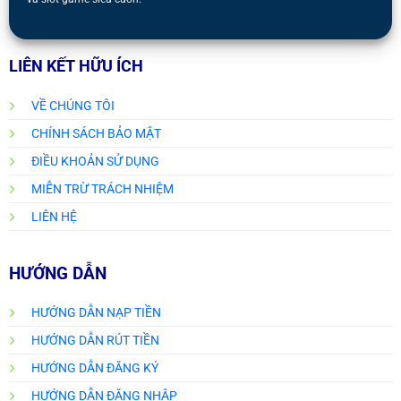
LIÊN KẾT HỮU ÍCH
VỀ CHÚNG TÔI
CHÍNH SÁCH BẢO MẬT
ĐIỀU KHOẢN SỬ DỤNG
MIỄN TRỪ TRÁCH NHIỆM
LIÊN HỆ
HƯỚNG DẪN
HƯỚNG DẪN NẠP TIỀN
HƯỚNG DẪN RÚT TIỀN
HƯỚNG DẪN ĐĂNG KÝ
HƯỚNG DẪN ĐĂNG NHẬP