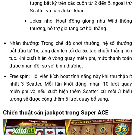
tượng bất kỳ trên các cuộn từ 2 đến 5, ngoại trừ
Scatter và các Joker khác.
Joker nhỏ: Hoạt động giống như Wild thông
thường, hỗ trợ gia tăng cơ hội thắng.
Nhân thưởng: Trong chế độ chơi thường, hệ số thưởng
bắt đầu từ 1x, tăng dần lên tối đa 5x, tạo chuỗi thắng liên
tục. Khi xuất hiện ở vòng quay miễn phí, mức thanh toán
được nhân đôi so với bình thường.
Free spin: Hội viên kích hoạt tính năng này khi thu thập ít
nhất 3 Scatter. Mỗi lần khởi động, nhận 10 lượt quay
miễn phí và nếu xuất hiện thêm Scatter, cứ mỗi 3 biểu
tượng sẽ được cộng thêm 5 lượt quay bổ sung.
Chiến thuật săn jackpot trong Super ACE