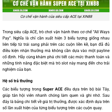
Cơ chế vận hành của siêu cấp ACE tại XIN88
Trong siêu cấp ACE, trò chơi vận hành theo cơ chế “All Ways
Pay”. Nghĩa là chỉ cần xuất hiện 3 biểu tượng giống nhau
liên tiếp từ trái sang phải trên các cuộn liền kề, bạn đã đủ
điều kiện nhận thưởng mà không cần dựa vào một payline
cố định. Hãy cùng khám phá chi tiết các mức thanh toán và
những tính năng đặc biệt mà trò slot này mang đến cho trải
nghiệm của bạn.
Hệ số trả thưởng
Các biểu tượng trong
Super ACE
đều dựa trên bộ bài Tây,
giúp tân hội viên nhanh chóng làm quen và ghi nhớ. Sau
đây là bảng chi tiết về giá trị thưởng, được xác định dựa trên
số lần xuất hiện của từng biểu tượng trên các cuộn quay.