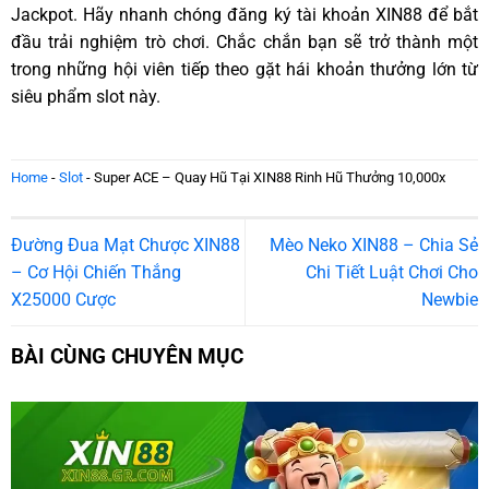
Jackpot. Hãy nhanh chóng đăng ký tài khoản XIN88 để bắt
đầu trải nghiệm trò chơi. Chắc chắn bạn sẽ trở thành một
trong những hội viên tiếp theo gặt hái khoản thưởng lớn từ
siêu phẩm slot này.
Home
-
Slot
-
Super ACE – Quay Hũ Tại XIN88 Rinh Hũ Thưởng 10,000x
Đường Đua Mạt Chược XIN88
Mèo Neko XIN88 – Chia Sẻ
– Cơ Hội Chiến Thắng
Chi Tiết Luật Chơi Cho
X25000 Cược
Newbie
BÀI CÙNG CHUYÊN MỤC