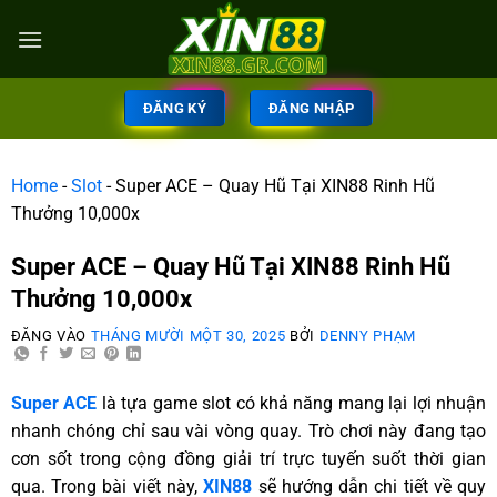
ĐĂNG KÝ
ĐĂNG NHẬP
Home
-
Slot
-
Super ACE – Quay Hũ Tại XIN88 Rinh Hũ
Thưởng 10,000x
Super ACE – Quay Hũ Tại XIN88 Rinh Hũ
Thưởng 10,000x
ĐĂNG VÀO
THÁNG MƯỜI MỘT 30, 2025
BỞI
DENNY PHẠM
Super ACE
là tựa game slot có khả năng mang lại lợi nhuận
nhanh chóng chỉ sau vài vòng quay. Trò chơi này đang tạo
cơn sốt trong cộng đồng giải trí trực tuyến suốt thời gian
qua. Trong bài viết này,
XIN88
sẽ hướng dẫn chi tiết về quy