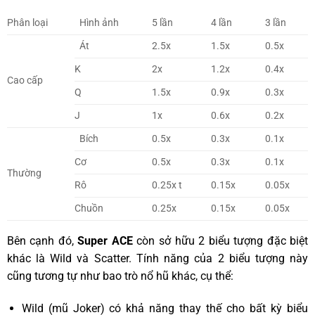
Phân loại
Hình ảnh
5 lần
4 lần
3 lần
Át
2.5x
1.5x
0.5x
K
2x
1.2x
0.4x
Cao cấp
Q
1.5x
0.9x
0.3x
J
1x
0.6x
0.2x
Bích
0.5x
0.3x
0.1x
Cơ
0.5x
0.3x
0.1x
Thường
Rô
0.25x t
0.15x
0.05x
Chuồn
0.25x
0.15x
0.05x
Bên cạnh đó,
Super ACE
còn sở hữu 2 biểu tượng đặc biệt
khác là Wild và Scatter. Tính năng của 2 biểu tượng này
cũng tương tự như bao trò nổ hũ khác, cụ thể:
Wild (mũ Joker) có khả năng thay thế cho bất kỳ biểu