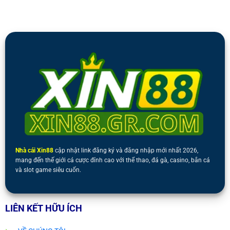
Nhà cái Xin88
cập nhật link đăng ký và đăng nhập mới nhất 2026,
mang đến thế giới cá cược đỉnh cao với thể thao, đá gà, casino, bắn cá
và slot game siêu cuốn.
LIÊN KẾT HỮU ÍCH