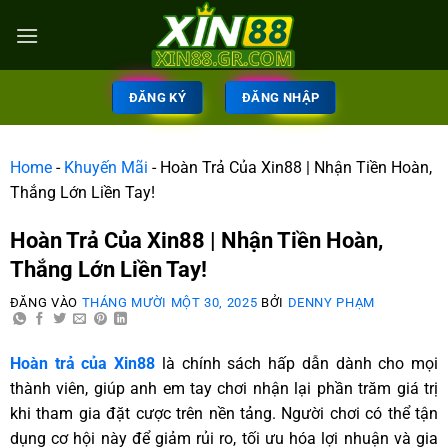
ĐĂNG KÝ
ĐĂNG NHẬP
Home
-
Khuyến Mãi
-
Hoàn Trả Của Xin88 | Nhận Tiền Hoàn,
Thắng Lớn Liền Tay!
Hoàn Trả Của Xin88 | Nhận Tiền Hoàn,
Thắng Lớn Liền Tay!
ĐĂNG VÀO
THÁNG MƯỜI MỘT 30, 2025
BỞI
DENNY PHẠM
Hoàn trả của Xin88
là chính sách hấp dẫn dành cho mọi
thành viên, giúp anh em tay chơi nhận lại phần trăm giá trị
khi tham gia đặt cược trên nền tảng. Người chơi có thể tận
dụng cơ hội này để giảm rủi ro, tối ưu hóa lợi nhuận và gia