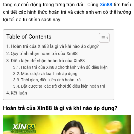
tăng sự chủ động trong từng trận đấu. Cùng
Xin88
tìm hiểu
chi tiết các hình thức hoàn trả và cách anh em có thể hưởng
lợi tối đa từ chính sách này.
Table of Contents
Hoàn trả của Xin88 là gì và khi nào áp dụng?
Quy trình nhận hoàn trả của Xin88
Điều kiện để nhận hoàn trả của Xin88
Hoàn trả của Xin88 cho thành viên đủ điều kiện
Mức cược và loại hình áp dụng
Thời gian, điều kiện tính hoàn trả
Đặt cược tại các trò chơi đủ điều kiện hoàn trả
Kết luận
Hoàn trả của Xin88 là gì và khi nào áp dụng?