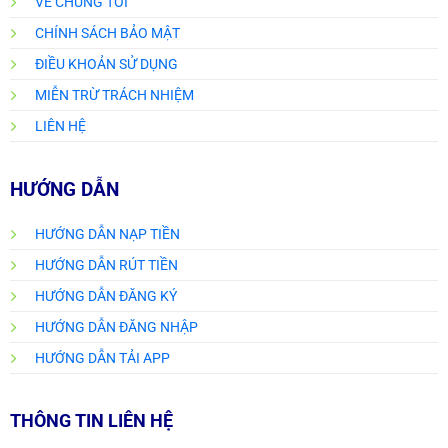
VỀ CHÚNG TÔI
CHÍNH SÁCH BẢO MẬT
ĐIỀU KHOẢN SỬ DỤNG
MIỄN TRỪ TRÁCH NHIỆM
LIÊN HỆ
HƯỚNG DẪN
HƯỚNG DẪN NẠP TIỀN
HƯỚNG DẪN RÚT TIỀN
HƯỚNG DẪN ĐĂNG KÝ
HƯỚNG DẪN ĐĂNG NHẬP
HƯỚNG DẪN TẢI APP
THÔNG TIN LIÊN HỆ