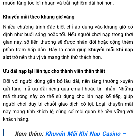
muốn tăng tốc lợi nhuận và trải nghiệm dài hơi hơn.
Khuyến mãi theo khung giờ vàng
Nhiều chương trình đặc biệt chỉ áp dụng vào khung giờ cố
định như buổi sáng hoặc tối. Nếu người chơi nạp trong thời
gian này, số tiền thưởng sẽ được nhân đôi hoặc cộng thêm
phần trăm hấp dẫn. Đây là cách giúp
khuyến mãi khi nạp
slot
trở nên thú vị và mang tính thử thách hơn.
Ưu đãi nạp lại liên tục cho thành viên thân thiết
Đối với người dùng gắn bó lâu dài, nền tảng thường xuyên
gửi tặng mã ưu đãi riêng qua email hoặc tin nhắn. Những
mã thưởng này có thể sử dụng cho lần nạp kế tiếp, giúp
người chơi duy trì chuỗi giao dịch có lợi. Loại khuyến mãi
này mang tính khích lệ, củng cố mối quan hệ bền vững với
khách hàng.
Xem thêm:
Khuyến Mãi Khi Nạp Casino –