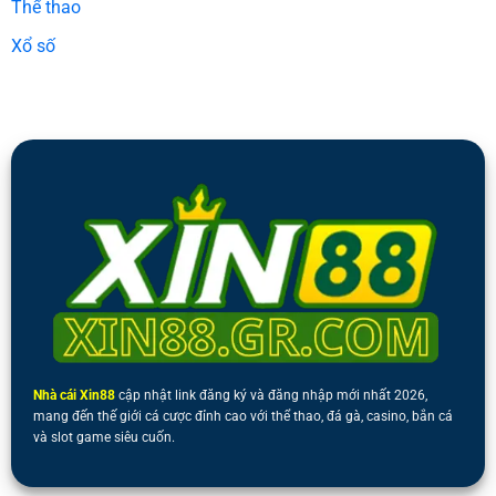
Thể thao
Xổ số
Nhà cái Xin88
cập nhật link đăng ký và đăng nhập mới nhất 2026,
mang đến thế giới cá cược đỉnh cao với thể thao, đá gà, casino, bắn cá
và slot game siêu cuốn.