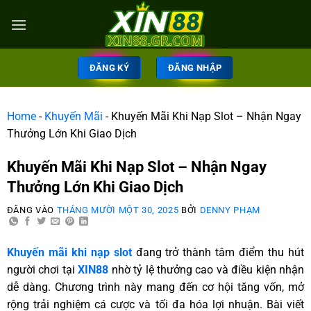
ĐĂNG KÝ
ĐĂNG NHẬP
Home
-
Khuyến Mãi
-
Khuyến Mãi Khi Nạp Slot – Nhận Ngay
Thưởng Lớn Khi Giao Dịch
Khuyến Mãi Khi Nạp Slot – Nhận Ngay
Thưởng Lớn Khi Giao Dịch
ĐĂNG VÀO
THÁNG MƯỜI MỘT 30, 2025
BỞI
DENNY PHẠM
Khuyến mãi khi nạp slot
đang trở thành tâm điểm thu hút
người chơi tại
XIN88
nhờ tỷ lệ thưởng cao và điều kiện nhận
dễ dàng. Chương trình này mang đến cơ hội tăng vốn, mở
rộng trải nghiệm cá cược và tối đa hóa lợi nhuận. Bài viết