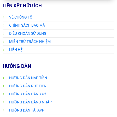
LIÊN KẾT HỮU ÍCH
VỀ CHÚNG TÔI
CHÍNH SÁCH BẢO MẬT
ĐIỀU KHOẢN SỬ DỤNG
MIỄN TRỪ TRÁCH NHIỆM
LIÊN HỆ
HƯỚNG DẪN
HƯỚNG DẪN NẠP TIỀN
HƯỚNG DẪN RÚT TIỀN
HƯỚNG DẪN ĐĂNG KÝ
HƯỚNG DẪN ĐĂNG NHẬP
HƯỚNG DẪN TẢI APP